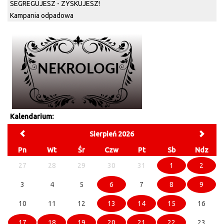
SEGREGUJESZ - ZYSKUJESZ!
Kampania odpadowa
Kalendarium:
Sierpień 2026
Pn
Wt
Śr
Czw
Pt
Sb
Ndz
27
28
29
30
31
1
2
3
4
5
6
7
8
9
10
11
12
13
14
15
16
17
18
19
20
21
22
23