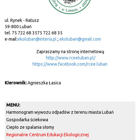
ul. Rynek - Ratusz
59-800 Lubań
tel.
75 722 68 35
75 722 68 35
e-mail:
ekoluban@interia.pl
;
ekoluban@gmail.com
Zapraszamy na stronę internetową
http://www.rceeluban.pl/
https://www.facebook.com/rcee.luban
Kierownik:
Agnieszka Łasica
MENU:
Harmonogram wywozu odpadów z terenu miasta Lubań
Gospodarka ściekowa
Ciepło ze spalania słomy
Regionalne Centrum Edukacji Ekologicznej