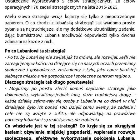
Ostatecznie wypracowano 5 celów strategicznych, 28 celów
operacyjnych i 70 zadań strategicznych na lata 2015-2025.
Wielu słowo strategia wciąż kojarzy się tylko z niepotrzebnym
papierem. O co chodzi z lubańską strategią? Jak wiadomo proste
pytania są najtrudniejsze, ale my dodatkowo utrudniliśmy zadanie,
dając burmistrzowi Lubania możliwość odpowiedzi tylko dwoma
zdaniami na każde z nich.
Po co Lubaniowi ta strategia?
- Po to, by Lubań się nie zwijał, jak to mówią, ale rozwijał. Jeśli nie
zareagujemy w końcu na dziejące się na naszych oczach przemiany
społeczne i gospodarcze, zostaniemy z tyłu, jako coraz bardziej
słabnące miasto a nie gospodarcze i społeczne centrum regionu.
Dlaczego strategia tak długo powstawała?
- Mogliśmy po prostu zlecić komuś napisanie strategii jako
dokumentu, wybraliśmy jednak inną, dużo trudniejszą drogę –
każdą działką zajmowały się osoby z Lubania na co dzień w niej
działające, było ich ponad 100. Dzięki temu wiemy, że zadania i
cele nie są wzięte z sufitu, ale odpowiadają na prawdziwe
potrzeby lubanian i są realistyczne, do zrobienia
.
Co właściwie jest w tej strategii? Co kryje się za okrągłymi
hasłami: ożywienie miejskiej gospodarki, wspieranie rozwoju
społecznego, efektywne wykorzystanie położenia Lubania,