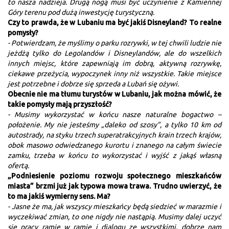
to nasza nadzieja. Drugą nogą musi być uczynienie z Kamiennej
Góry terenu pod dużą inwestycję turystyczną.
Czy to prawda, że w Lubaniu ma być jakiś Disneyland? To realne
pomysły?
- Potwierdzam, że myślimy o parku rozrywki, w tej chwili ludzie nie
jeżdżą tylko do Legolandów i Disneylandów, ale do wszelkich
innych miejsc, które zapewniają im dobrą, aktywną rozrywkę,
ciekawe przeżycia, wypoczynek inny niż wszystkie. Takie miejsce
jest potrzebne i dobrze się sprzeda a Lubań się ożywi.
Obecnie nie ma tłumu turystów w Lubaniu, jak można mówić, że
takie pomysły mają przyszłość?
- Musimy wykorzystać w końcu nasze naturalne bogactwo –
położenie. My nie jesteśmy „daleko od szosy”, a tylko 10 km od
autostrady, na styku trzech superatrakcyjnych krain trzech krajów,
obok masowo odwiedzanego kurortu i znanego na całym świecie
zamku, trzeba w końcu to wykorzystać i wyjść z jakąś własną
ofertą.
„Podniesienie poziomu rozwoju społecznego mieszkańców
miasta” brzmi już jak typowa mowa trawa. Trudno uwierzyć, że
to ma jakiś wymierny sens. Ma?
- Jasne że ma, jak wszyscy mieszkańcy będą siedzieć w marazmie i
wyczekiwać zmian, to one nigdy nie nastąpią. Musimy dalej uczyć
się pracy ramię w ramię i dialogu ze wszystkimi, dobrze nam