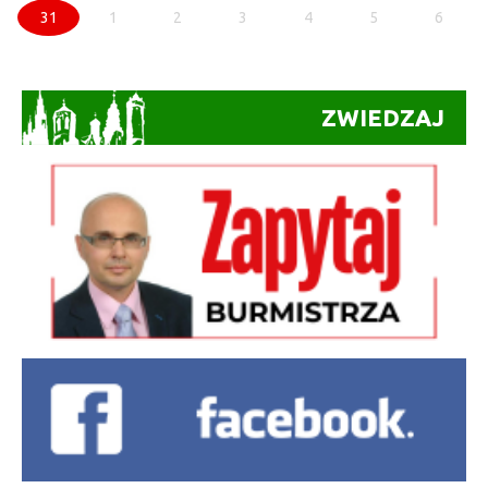
31
1
2
3
4
5
6
ZWIEDZAJ