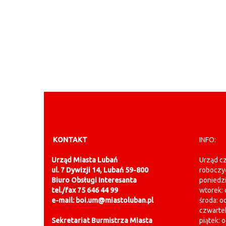
KONTAKT
INFO:
Urząd Miasta Lubań
Urząd cz
ul. 7 Dywizji 14, Lubań 59-800
roboczy
Biuro Obsługi Interesanta
poniedzi
tel./fax 75 646 44 99
wtorek: 
e-mail: boi.um@miastoluban.pl
środa: o
czwartek
Sekretariat Burmistrza Miasta
piątek: 