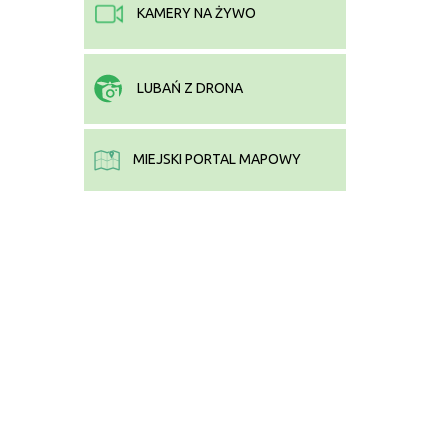
KAMERY NA ŻYWO
LUBAŃ Z DRONA
MIEJSKI PORTAL MAPOWY