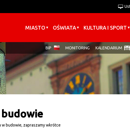
Us
A+
Wersja podstawowa
A
A-
Kontrast-0
Kontrast-1
Kontrast-2
Wersja tekstowa
Zakmnij ustawienia
MIASTO
OŚWIATA
KULTURA I SPORT
BIP
MONITORING
KALENDARIUM
 budowie
a w budowie, zapraszamy wkrótce